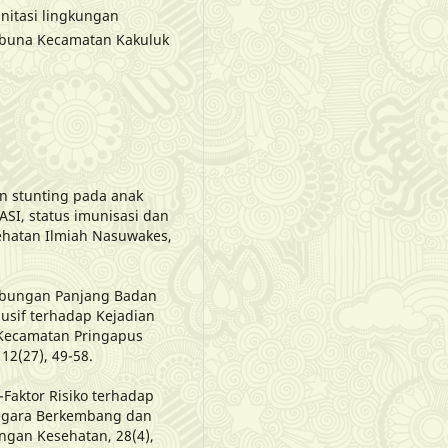
anitasi lingkungan
Kabuna Kecamatan Kakuluk
ian stunting pada anak
-ASI, status imunisasi dan
sehatan Ilmiah Nasuwakes,
 Hubungan Panjang Badan
lusif terhadap Kejadian
 Kecamatan Pringapus
12(27), 49-58.
r-Faktor Risiko terhadap
 Negara Berkembang dan
ngan Kesehatan, 28(4),