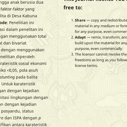
ingga anak berusia dua
free to:
faktor-faktor yang
lita di Desa Kabuna
Share
— copy and redistribute
ode
: Penelitian ini
material in any medium or for
asi dalam penelitan ini
for any purpose, even commerc
gan menggunakan total
Adapt
— remix, transform, an
t dan bivariat
build upon the material for an
purpose, even commercially.
ta dengan menggunakan
The licensor cannot revoke the
nelitian diperoleh
freedoms as long as you follow
rateristik sosial ekonomi
license terms.
iko <0,05, pola asuh
stunting
pada balita
 Untuk karateristik
gan dengan kejadian
nitasi lingkungan dengan
an dengan kejadian
 posyandu, status
iare dan ISPA dengan
p
fikan antara karateristik