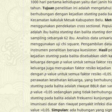
1000 hari pertama kehidupan yaitu dari janin h
tahun.
Tujuan
penelitian ini adalah mengetahui 
berhubungan dengan kejadian
stunting
pada ba
Kecamatan kakuluk Mesak Kabupaten Belu.
Met
menggunakan pendekatan
cross sectional.
Popul
adalah ibu balita
stunting
dan balita
stunting
den
sampling sebanyak 62 ibu. Analisis data univaria
menggunakan uji chi square. Pengambilan da
instrumen penelitian berupa kuesioner.
Hasil
pe
kejadian
stunting
pada balita disebabkan oleh ka
keluarga dengan
p
value untuk semua faktor res
keluarga juga merupakan faktor resiko kejadian
dengan
p
value untuk semua faktor resiko <0,05.
perawatan kesehatan keluarga, yang berhubun
stunting
pada balita adalah riwayat BBLR dan sa
p
value <0,05 sedangkan yang tidak berhubung
stunting
pada balita adalah frekuensi kunjungan
imunisasi dasar dan riwayat penyakit infeksi d
value >0,05.
Simpulan
: ada hubungan yang signi