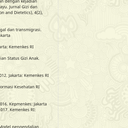
n dengan kejadian
yu. Jurnal Gizi dan
on and Dietetics), 4(2),
al dan transmigrasi.
karta
arta: Kemenkes RI
an Status Gizi Anak.
012. Jakarta: Kemenkes RI
formasi Kesehatan RI
2016. Kepmenkes: Jakarta
2017. Kemenkes RI:
5. Model pengendalian