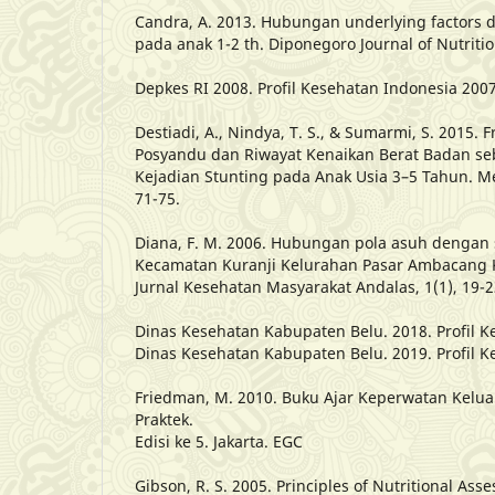
Candra, A. 2013. Hubungan underlying factors 
pada anak 1-2 th. Diponegoro Journal of Nutritio
Depkes RI 2008. Profil Kesehatan Indonesia 2007
Destiadi, A., Nindya, T. S., & Sumarmi, S. 2015.
Posyandu dan Riwayat Kenaikan Berat Badan seb
Kejadian Stunting pada Anak Usia 3–5 Tahun. Med
71-75.
Diana, F. M. 2006. Hubungan pola asuh dengan st
Kecamatan Kuranji Kelurahan Pasar Ambacang 
Jurnal Kesehatan Masyarakat Andalas, 1(1), 19-2
Dinas Kesehatan Kabupaten Belu. 2018. Profil 
Dinas Kesehatan Kabupaten Belu. 2019. Profil 
Friedman, M. 2010. Buku Ajar Keperwatan Keluar
Praktek.
Edisi ke 5. Jakarta. EGC
Gibson, R. S. 2005. Principles of Nutritional As