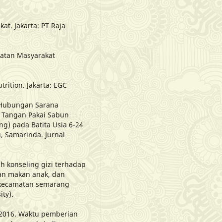
at. Jakarta: PT Raja
ehatan Masyarakat
rition. Jakarta: EGC
0. Hubungan Sarana
i Tangan Pakai Sabun
ng) pada Batita Usia 6-24
, Samarinda. Jurnal
uh konseling gizi terhadap
ian makan anak, dan
i kecamatan semarang
ity).
. 2016. Waktu pemberian