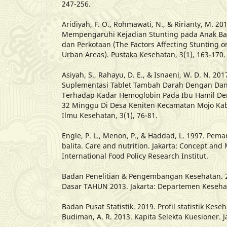
247-256.
Aridiyah, F. O., Rohmawati, N., & Ririanty, M. 20
Mempengaruhi Kejadian Stunting pada Anak Bal
dan Perkotaan (The Factors Affecting Stunting o
Urban Areas). Pustaka Kesehatan, 3(1), 163-170.
Asiyah, S., Rahayu, D. E., & Isnaeni, W. D. N. 2
Suplementasi Tablet Tambah Darah Dengan Dan
Terhadap Kadar Hemoglobin Pada Ibu Hamil De
32 Minggu Di Desa Keniten Kecamatan Mojo Kabu
Ilmu Kesehatan, 3(1), 76-81.
Engle, P. L., Menon, P., & Haddad, L. 1997. P
balita. Care and nutrition. Jakarta: Concept an
International Food Policy Research Institut.
Badan Penelitian & Pengembangan Kesehatan. 2
Dasar TAHUN 2013. Jakarta: Departemen Keseha
Badan Pusat Statistik. 2019. Profil statistik Kese
Budiman, A. R. 2013. Kapita Selekta Kuesioner. 