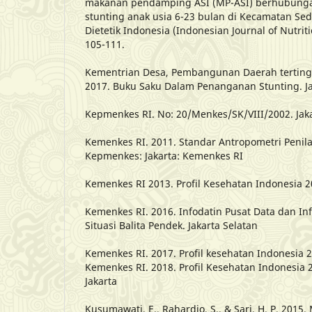
makanan pendamping ASI (MP-ASI) berhubunga
stunting anak usia 6-23 bulan di Kecamatan Seda
Dietetik Indonesia (Indonesian Journal of Nutriti
105-111.
Kementrian Desa, Pembangunan Daerah tertingg
2017. Buku Saku Dalam Penanganan Stunting. Ja
Kepmenkes RI. No: 20/Menkes/SK/VIII/2002. Jak
Kemenkes RI. 2011. Standar Antropometri Penilai
Kepmenkes: Jakarta: Kemenkes RI
Kemenkes RI 2013. Profil Kesehatan Indonesia 2
Kemenkes RI. 2016. Infodatin Pusat Data dan In
Situasi Balita Pendek. Jakarta Selatan
Kemenkes RI. 2017. Profil kesehatan Indonesia 
Kemenkes RI. 2018. Profil Kesehatan Indonesia 
Jakarta
Kusumawati, E., Rahardjo, S., & Sari, H. P. 201