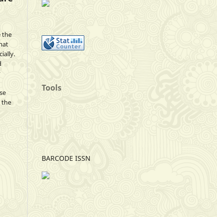
 the
mat
ially.
d
y
Tools
se
 the
BARCODE ISSN