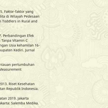
15. Faktor-faktor yang
ita di Wilayah Pedesaan
n Toddlers in Rural and
017. Perbandingan Efek
 Tanpa Vitamin C
ngan Usia kehamilan 16-
paten Kediri. Jurnal
emantauan pertumbuhan
d Measurement
013. Riset Kesehatan
tan Republik Indonesia.
hatan 2019. Jakarta
Jakarta: Salemba Medika.