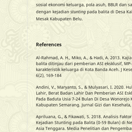
sosial ekonomi keluarga, pola asuh, BBLR dan s
dengan kejadian
stunting
pada balita di Desa 
Mesak Kabupaten Belu.
References
Al-Rahmad, A. H., Miko, A., & Hadi, A. 2013. Kaj
balita ditinjau dari pemberian ASI eksklusif, MP
karakteristik keluarga di Kota Banda Aceh. J Ke
6(2), 169-184
Andini, V., Maryanto, S., & Mulyasari, I. 2020.
Lahir, Berat Badan Lahir Dan Pemberian ASI Esk
Pada Baduta Usia 7-24 Bulan Di Desa Wonorejo
Kabupaten Semarang. Jurnal Gizi dan Kesehata, 
Apriluana, G., & Fikawati, S. 2018. Analisis Fakto
Kejadian Stunting pada Balita (0-59 Bulan) di
Asia Tenggara. Media Penelitian dan Pengemba