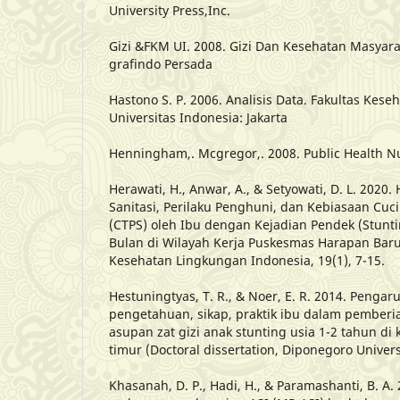
University Press,Inc.
Gizi &FKM UI. 2008. Gizi Dan Kesehatan Masyarak
grafindo Persada
Hastono S. P. 2006. Analisis Data. Fakultas Kes
Universitas Indonesia: Jakarta
Henningham,. Mcgregor,. 2008. Public Health Nut
Herawati, H., Anwar, A., & Setyowati, D. L. 202
Sanitasi, Perilaku Penghuni, dan Kebiasaan Cuc
(CTPS) oleh Ibu dengan Kejadian Pendek (Stunti
Bulan di Wilayah Kerja Puskesmas Harapan Baru
Kesehatan Lingkungan Indonesia, 19(1), 7-15.
Hestuningtyas, T. R., & Noer, E. R. 2014. Pengar
pengetahuan, sikap, praktik ibu dalam pember
asupan zat gizi anak stunting usia 1-2 tahun d
timur (Doctoral dissertation, Diponegoro Univers
Khasanah, D. P., Hadi, H., & Paramashanti, B. A