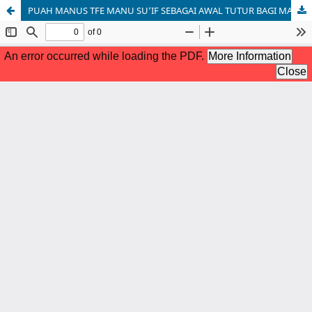
PUAH MANUS TFE MANU SU’IF SEBAGAI AWAL TUTUR BAGI MASYARAKAT ATOIN METO DALAM PENYELESAIAN KONFLIK SENGKETA TANAH (BATAS TANAH) DI DESA ATMEN, KECAMATAN INSANA BARAT, KABUPATEN TIMOR TENGAH UTARA