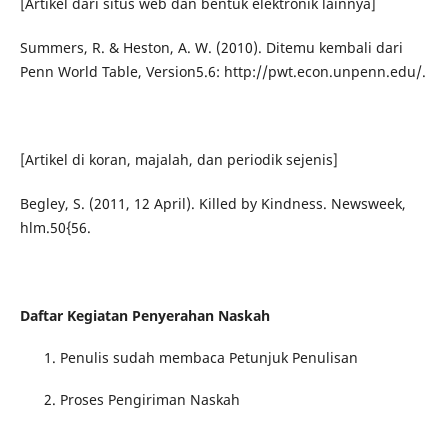
[Artikel dari situs web dan bentuk elektronik lainnya]
Summers, R. & Heston, A. W. (2010). Ditemu kembali dari
Penn World Table, Version5.6: http://pwt.econ.unpenn.edu/.
[Artikel di koran, majalah, dan periodik sejenis]
Begley, S. (2011, 12 April). Killed by Kindness. Newsweek,
hlm.50{56.
Daftar Kegiatan Penyerahan Naskah
Penulis sudah membaca Petunjuk Penulisan
Proses Pengiriman Naskah