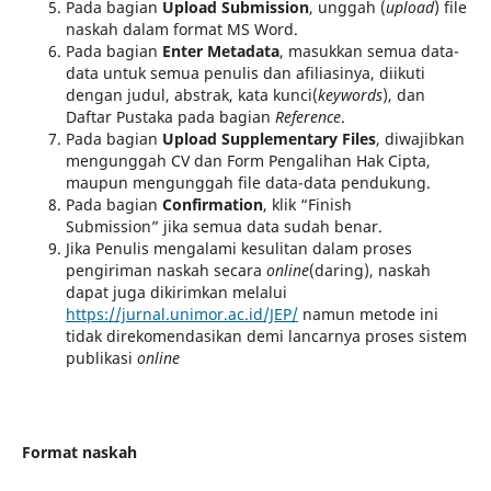
Pada bagian
Upload Submission
, unggah (
upload
) file
naskah dalam format MS Word.
Pada bagian
Enter Metadata
, masukkan semua data-
data untuk semua penulis dan afiliasinya, diikuti
dengan judul, abstrak, kata kunci(
keywords
), dan
Daftar Pustaka pada bagian
Reference
.
Pada bagian
Upload Supplementary Files
, diwajibkan
mengunggah CV dan Form Pengalihan Hak Cipta,
maupun mengunggah file data-data pendukung.
Pada bagian
Confirmation
, klik “Finish
Submission” jika semua data sudah benar.
Jika Penulis mengalami kesulitan dalam proses
pengiriman naskah secara
online
(daring), naskah
dapat juga dikirimkan melalui
https://jurnal.unimor.ac.id/JEP/
namun metode ini
tidak direkomendasikan demi lancarnya proses sistem
publikasi
online
Format naskah