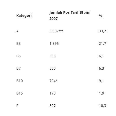
Jumlah Pos Tarif Btbmi
Kategori
%
2007
A
3.337**
33,2
B3
1.895
21,7
B5
533
6,1
B7
550
6,3
B10
794*
9,1
B15
170
1,9
P
897
10,3