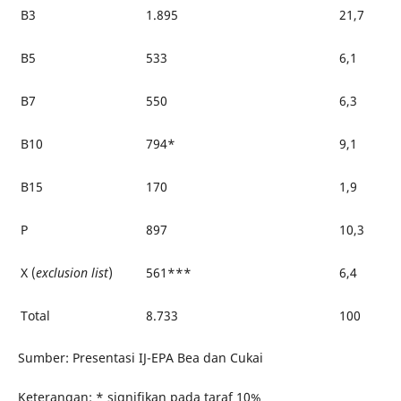
B3
1.895
21,7
B5
533
6,1
B7
550
6,3
B10
794*
9,1
B15
170
1,9
P
897
10,3
X (
exclusion list
)
561***
6,4
Total
8.733
100
Sumber: Presentasi IJ-EPA Bea dan Cukai
Keterangan: * signifikan pada taraf 10%