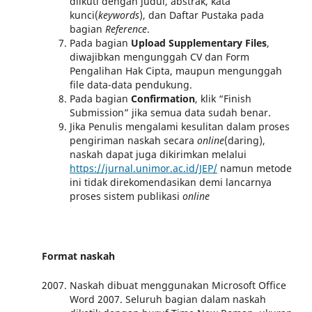
diikuti dengan judul, abstrak, kata
kunci(
keywords
), dan Daftar Pustaka pada
bagian
Reference
.
Pada bagian
Upload Supplementary Files
,
diwajibkan mengunggah CV dan Form
Pengalihan Hak Cipta, maupun mengunggah
file data-data pendukung.
Pada bagian
Confirmation
, klik “Finish
Submission” jika semua data sudah benar.
Jika Penulis mengalami kesulitan dalam proses
pengiriman naskah secara
online
(daring),
naskah dapat juga dikirimkan melalui
https://jurnal.unimor.ac.id/JEP/
namun metode
ini tidak direkomendasikan demi lancarnya
proses sistem publikasi
online
Format naskah
Naskah dibuat menggunakan Microsoft Office
Word 2007. Seluruh bagian dalam naskah