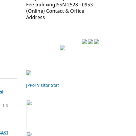
Fee
Indexing
ISSN 2528 - 0953
(Online)
Contact & Office
Address
Recommended Tools
JPPol Visitor Stat
si
Indexed by
1-6
SASI