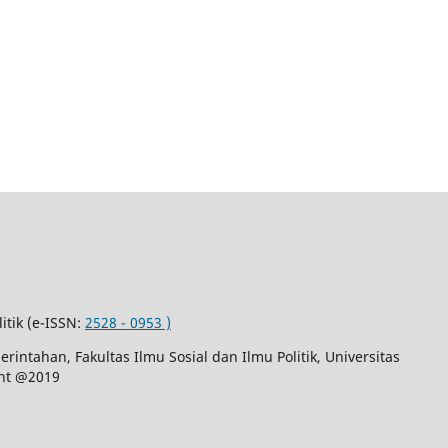
litik (e-ISSN:
2528 - 0953 )
rintahan, Fakultas Ilmu Sosial dan Ilmu Politik, Universitas
ght @2019