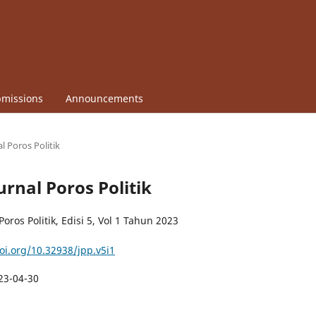
missions
Announcements
al Poros Politik
Jurnal Poros Politik
Poros Politik, Edisi 5, Vol 1 Tahun 2023
doi.org/10.32938/jpp.v5i1
23-04-30