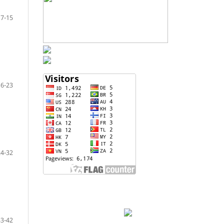
7-15
16-23
24-32
Direct Chat
33-42