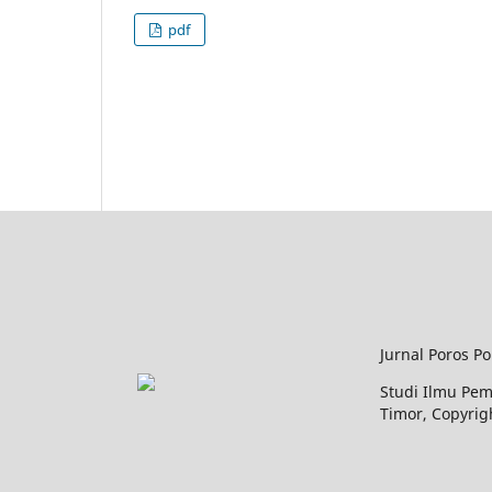
pdf
Jurnal Poros Po
Studi Ilmu Peme
Timor, Copyri