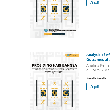
pdf
Analysis of A
Outcomes at
Analisis Kema
di SMPN 7 Ma
Renifb Renifb
pdf