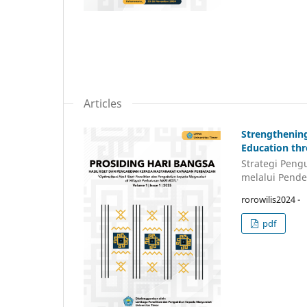
Articles
Strengthening
Education thr
Strategi Peng
melalui Pend
rorowilis2024 -
pdf