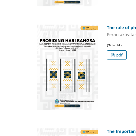
The role of ph
Peran aktivit
yuliana .
pdf
The Importanc