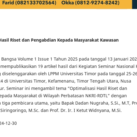
[Hasil Riset dan Pengabdian Kepada Masyarakat Kawasan
i Bangsa Volume 1 Issue 1 Tahun 2025 pada tanggal 13 Januari 20
 mempublikasikan 19 artikel hasil dari Kegiatan Seminar Nasional 
 diselenggarakan oleh LPPM Universitas Timor pada tanggal 25-2
 di Universitas Timor, Kefamenanu, Timor Tengah Utara, Nusa
r. Seminar ini mengambil tema “Optimalisasi Hasil Riset dan
epada Masyarakat di Wilayah Perbatasan NKRI-RDTL” dengan
tiga pembicara utama, yaitu Bapak Dadan Nugraha, S.Si., M.T, Pro
r Siringoringo, M.Sc. dan Prof. Dr. Ir. I Ketut Widnyana, M.Si.
24-12-30