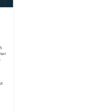
25
Hari
6
f.