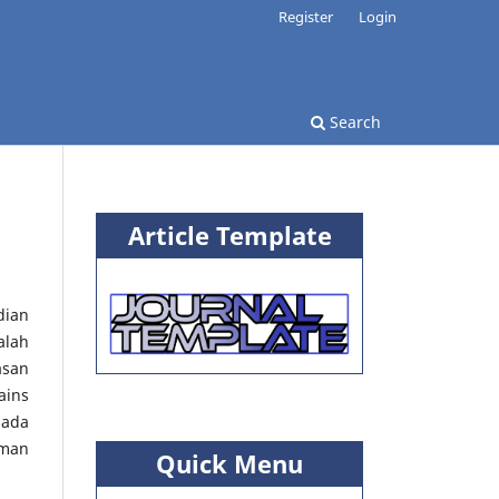
Register
Login
Search
Article Template
dian
alah
asan
ains
pada
aman
Quick Menu