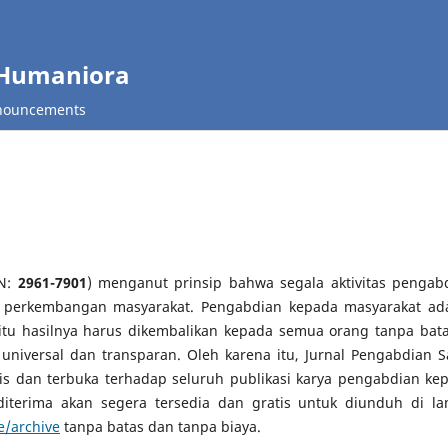
 Humaniora
nouncements
SN:
2961-7901
) menganut prinsip bahwa segala aktivitas pengab
n perkembangan masyarakat. Pengabdian kepada masyarakat ad
 itu hasilnya harus dikembalikan kepada semua orang tanpa bat
 universal dan transparan. Oleh karena itu, Jurnal Pengabdian S
s dan terbuka terhadap seluruh publikasi karya pengabdian ke
 diterima akan segera tersedia dan gratis untuk diunduh di l
e/archive
tanpa batas dan tanpa biaya.