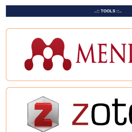
..:: TOOLS ::..