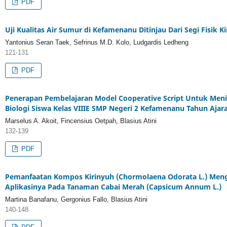
PDF
Uji Kualitas Air Sumur di Kefamenanu Ditinjau Dari Segi Fisik 
Yantonius Seran Taek, Sefrinus M.D. Kolo, Ludgardis Ledheng
121-131
PDF
Penerapan Pembelajaran Model Cooperative Script Untuk Menin
Biologi Siswa Kelas VIIIE SMP Negeri 2 Kefamenanu Tahun Ajar
Marselus A. Akoit, Fincensius Oetpah, Blasius Atini
132-139
PDF
Pemanfaatan Kompos Kirinyuh (Chormolaena Odorata L.) Men
Aplikasinya Pada Tanaman Cabai Merah (Capsicum Annum L.)
Martina Banafanu, Gergonius Fallo, Blasius Atini
140-148